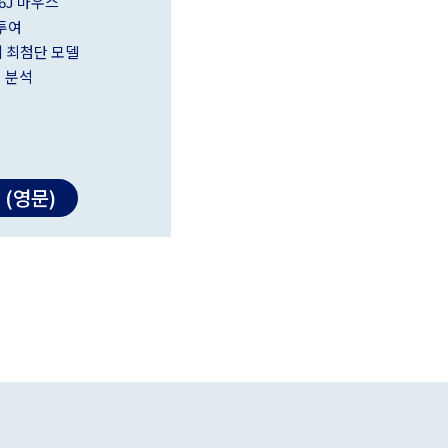
6J 마우스
투여
의 최첨단 모델
 분석
(영문)