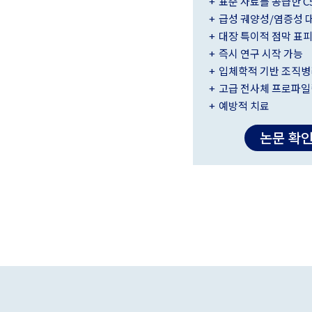
표준 사료를 공급한 C5
급성 궤양성/염증성 
대장 특이적 점막 표피
즉시 연구 시작 가능
입체학적 기반 조직병
고급 전사체 프로파일
예방적 치료
논문 확인