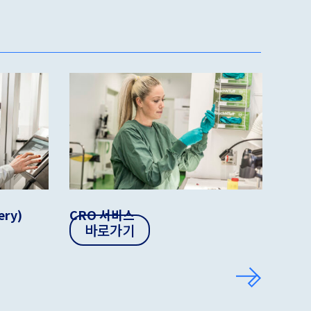
ery)
CRO 서비스
시퀀싱
바로가기
바