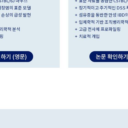
7BL/6J 마우스
표준 사료를 공급한 C57BL/
대장염의 표준 모델
장기적이고 주기적인 DSS 
 손상의 급성 발현
섬유증을 동반한 만성 IBD
입체학적 기반 조직병리학적
리학적 분석
고급 전사체 프로파일링
링
치료적 개입
하기 (영문)
논문 확인하기 